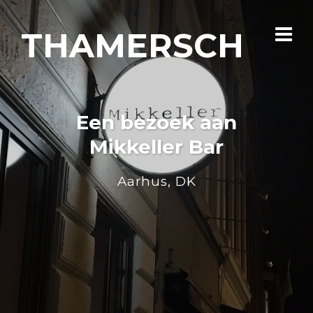
THAMERSCH
Een bezoek aan
Mikkeller Bar
Aarhus, DK