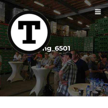
img_6501