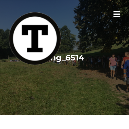
img_6514