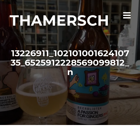
THAMERSCH
13226911_102101001624107
35_6525912228569099812_
n