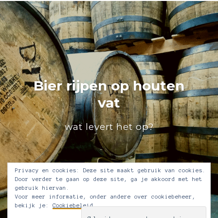
Bier rijpen op houten
vat
wat levert het op?
Privacy en cookies: Deze site maakt gebruik van cookies.
Door verder te gaan op deze site, ga je akkoord met het
gebruik hiervan.
Voor meer informatie, onder andere over cookiebeheer,
bekijk je:
Cookiebeleid