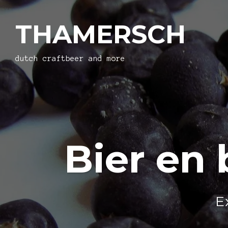
THAMERSCH
dutch craftbeer and more
Bier en
E