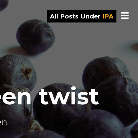
All Posts Under
IPA
en twist
en